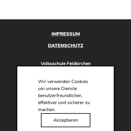
IMPRESSUM
DATENSCHUTZ
Volksschule Feldkirchen
VDIR Dipl-Päd.Ulrike Kahraman, BEd
Triester Straße 51
Wir verwenden Cookies
8073 Feldkirchen bei Graz
um unsere Dienste
benutzerfreundlicher,
effektiver und sicherer zu
Tel.
0316 / 291440
machen.
Fax
0316 / 244137
Mobil
0664 / 8410543
Akzeptieren
Mail
direktion@vs-feldkirchen.at